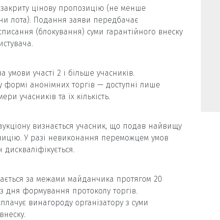
 закриту цінову пропозицію (не менше
іни лота). Подання заяви передбачає
писання (блокування) суми гарантійного внеску
истувача.
а умови участі 2 і більше учасників.
у формі анонімних торгів — доступні лише
ери учасників та їх кількість.
укціону визнається учасник, що подав найвищу
зицію. У разі невиконання переможцем умов
 дискваліфікується.
дається за межами майданчика протягом 20
з дня формування протоколу торгів.
сплачує
винагороду
організатору з суми
внеску.