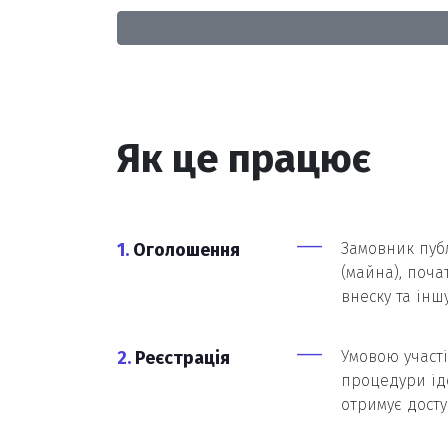
Як це працює
1.
Оголошення
Замовник публ
(майна), поча
внеску та інш
2.
Реєстрація
Умовою участ
процедури ід
отримує досту