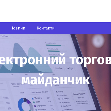
Новини
Контакти
ектронний торго
майданчик