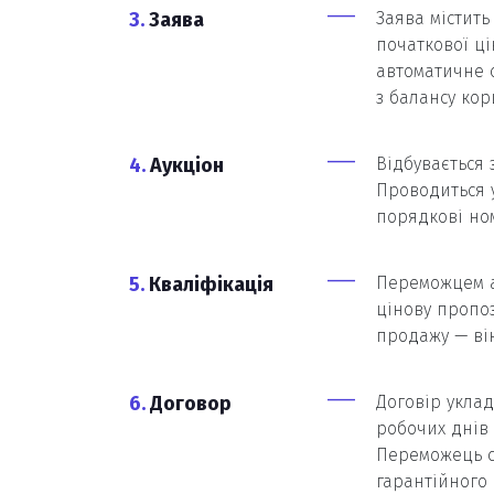
3.
Заява
Заява містить
початкової ц
автоматичне с
з балансу кор
4.
Аукціон
Відбувається з
Проводиться 
порядкові ном
5.
Кваліфікація
Переможцем а
цінову пропо
продажу — він
6.
Договор
Договір укла
робочих днів 
Переможець 
гарантійного 